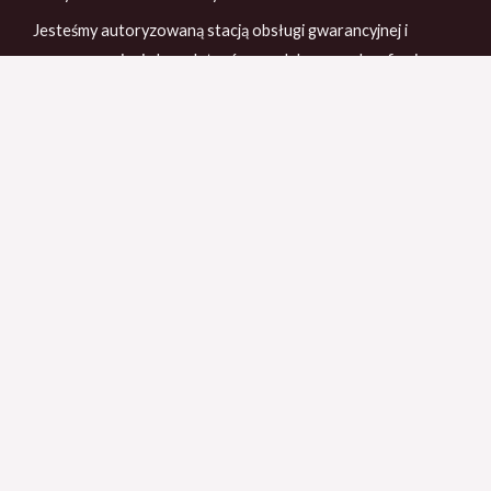
Jesteśmy autoryzowaną stacją obsługi gwarancyjnej i
pogwarancyjnej akumulatorów produkowanych w firmie
Banner.
Bogaty asortyment